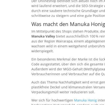
Der Onlineshop befindet sich aktuell noch im A
wird laufend erweitert, und die SEO-Strategie w
durch eine saubere technische Grundlage und
schrittweise zu steigern und eine gute Positio
Was macht den Manuka Honig 
Im Mittelpunkt des Shops stehen Produkte, die
Manuka Valley
bietet ausschließlich 100 % r
aus der Region Wairarapa, einem abgelegenen
wachsen wild in einem weitgehend unberührte
widerspiegelt.
Ein besonderes Merkmal der Marke ist die lück
Code ausgestattet, über den sich die gesamte 
Außerdem wird der MGO-Gehalt (Methylglyoxal)
Verbraucherinnen und Verbraucher auf die Qu
Auch das Thema Nachhaltigkeit wird ernst gen
plastikfreie Deckel und klimaneutralen Versand.
Verpackungsmüll weiter reduzieren soll.
Wer sich für hochwertigen
Manuka Honig
inter