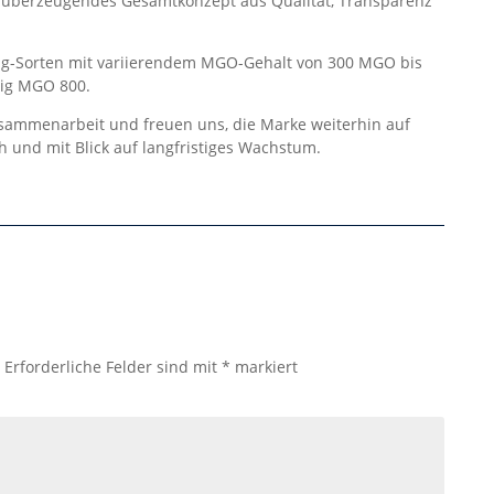
 überzeugendes Gesamtkonzept aus Qualität, Transparenz
g-Sorten mit variierendem MGO-Gehalt von 300 MGO bis
nig MGO 800.
usammenarbeit und freuen uns, die Marke weiterhin auf
h und mit Blick auf langfristiges Wachstum.
.
Erforderliche Felder sind mit
*
markiert