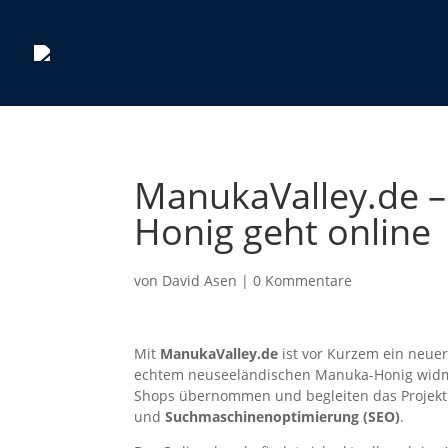
ManukaValley.de –
Honig geht online
von
David Asen
|
0 Kommentare
Mit
ManukaValley.de
ist vor Kurzem ein neue
echtem neuseeländischen Manuka-Honig widme
Shops übernommen und begleiten das Projekt
und
Suchmaschinenoptimierung (SEO)
.