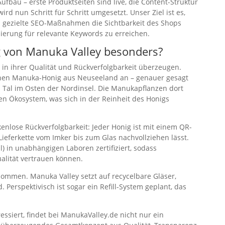
ufbau – erste Produktseiten sind live, die Content-Struktur
ird nun Schritt für Schritt umgesetzt. Unser Ziel ist es,
 gezielte SEO-Maßnahmen die Sichtbarkeit des Shops
nierung für relevante Keywords zu erreichen.
von Manuka Valley besonders?
 in ihrer Qualität und Rückverfolgbarkeit überzeugen.
einen Manuka-Honig aus Neuseeland an – genauer gesagt
 Tal im Osten der Nordinsel. Die Manukapflanzen dort
n Ökosystem, was sich in der Reinheit des Honigs
enlose Rückverfolgbarkeit: Jeder Honig ist mit einem QR-
Lieferkette vom Imker bis zum Glas nachvollziehen lässt.
 in unabhängigen Laboren zertifiziert, sodass
alität vertrauen können.
ommen. Manuka Valley setzt auf recycelbare Gläser,
 Perspektivisch ist sogar ein Refill-System geplant, das
essiert, findet bei ManukaValley.de nicht nur ein