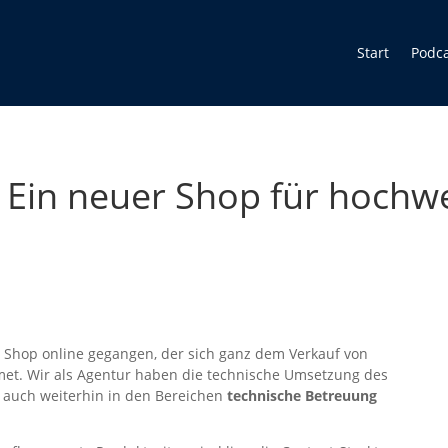
Start
Podc
 Ein neuer Shop für hochw
r Shop online gegangen, der sich ganz dem Verkauf von
t. Wir als Agentur haben die technische Umsetzung des
 auch weiterhin in den Bereichen
technische Betreuung