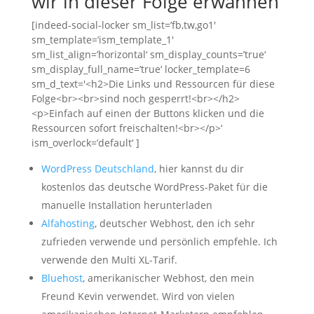
wir in dieser Folge erwähnen
[indeed-social-locker sm_list=’fb,tw,go1′
sm_template=’ism_template_1′
sm_list_align=’horizontal‘ sm_display_counts=’true‘
sm_display_full_name=’true‘ locker_template=6
sm_d_text='<h2>Die Links und Ressourcen für diese
Folge<br><br>sind noch gesperrt!<br></h2>
<p>Einfach auf einen der Buttons klicken und die
Ressourcen sofort freischalten!<br></p>‘
ism_overlock=’default‘ ]
WordPress Deutschland
, hier kannst du dir
kostenlos das deutsche WordPress-Paket für die
manuelle Installation herunterladen
Alfahosting
, deutscher Webhost, den ich sehr
zufrieden verwende und persönlich empfehle. Ich
verwende den Multi XL-Tarif.
Bluehost
, amerikanischer Webhost, den mein
Freund Kevin verwendet. Wird von vielen