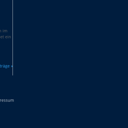
n im
net ein
träge »
ressum